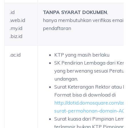
.id
TANPA SYARAT DOKUMEN
,
.web.id
hanya membutuhkan verifikas email s
.my.id
pendaftaran
.biz.id
.ac.id
KTP yang masih berlaku
SK Pendirian Lembaga dari Kem
yang berwenang sesuai Peratur
undangan.
Surat Keterangan Rektor atau 
Format bisa di download di
http://dotid.domosquare.com/ass
surat-permohonan-domain-AC_
Surat kuasa dari Pimpinan Lem
terlampir bukan KTP Pimpinan 