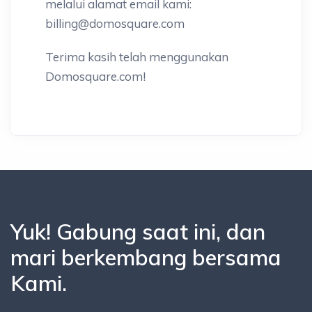
melalui alamat email kami:
billing@domosquare.com
Terima kasih telah menggunakan
Domosquare.com!
Yuk! Gabung saat ini, dan
mari berkembang bersama
Kami.