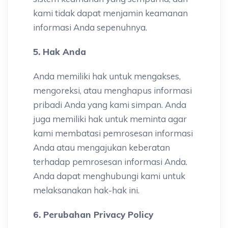
kami tidak dapat menjamin keamanan
informasi Anda sepenuhnya.
5. Hak Anda
Anda memiliki hak untuk mengakses,
mengoreksi, atau menghapus informasi
pribadi Anda yang kami simpan. Anda
juga memiliki hak untuk meminta agar
kami membatasi pemrosesan informasi
Anda atau mengajukan keberatan
terhadap pemrosesan informasi Anda.
Anda dapat menghubungi kami untuk
melaksanakan hak-hak ini.
6. Perubahan Privacy Policy