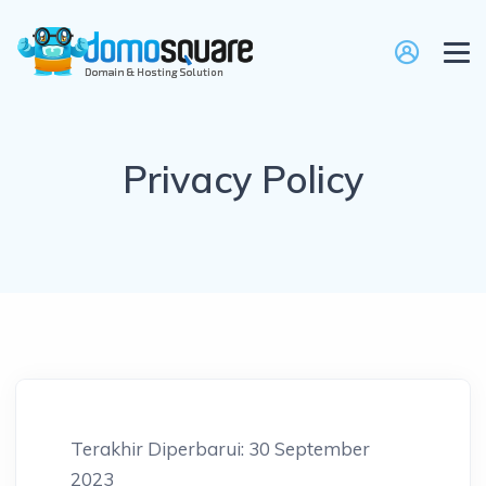
Privacy Policy
Terakhir Diperbarui: 30 September
2023