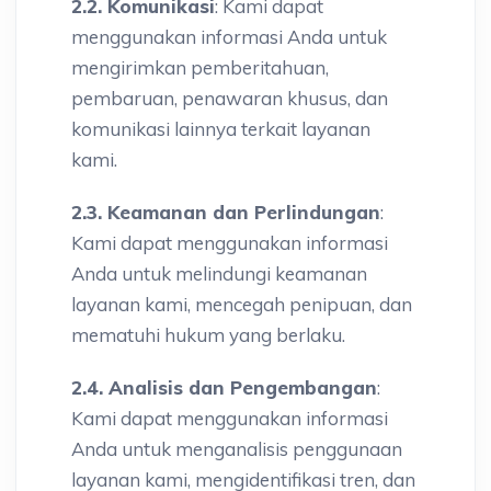
2.2. Komunikasi
: Kami dapat
menggunakan informasi Anda untuk
mengirimkan pemberitahuan,
pembaruan, penawaran khusus, dan
komunikasi lainnya terkait layanan
kami.
2.3. Keamanan dan Perlindungan
:
Kami dapat menggunakan informasi
Anda untuk melindungi keamanan
layanan kami, mencegah penipuan, dan
mematuhi hukum yang berlaku.
2.4. Analisis dan Pengembangan
:
Kami dapat menggunakan informasi
Anda untuk menganalisis penggunaan
layanan kami, mengidentifikasi tren, dan