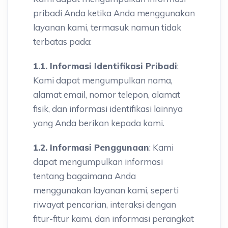
pribadi Anda ketika Anda menggunakan
layanan kami, termasuk namun tidak
terbatas pada:
1.1. Informasi Identifikasi Pribadi
:
Kami dapat mengumpulkan nama,
alamat email, nomor telepon, alamat
fisik, dan informasi identifikasi lainnya
yang Anda berikan kepada kami.
1.2. Informasi Penggunaan
: Kami
dapat mengumpulkan informasi
tentang bagaimana Anda
menggunakan layanan kami, seperti
riwayat pencarian, interaksi dengan
fitur-fitur kami, dan informasi perangkat