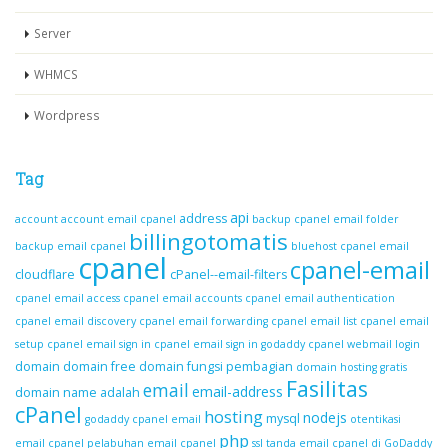
Server
WHMCS
Wordpress
Tag
api
address
account
account email cpanel
backup cpanel email folder
billingotomatis
backup email cpanel
bluehost cpanel email
cpanel
cpanel-email
cloudflare
cPanel--email-filters
cpanel email access
cpanel email accounts
cpanel email authentication
cpanel email discovery
cpanel email forwarding
cpanel email list
cpanel email
setup
cpanel email sign in
cpanel email sign in godaddy
cpanel webmail login
domain
domain free
domain fungsi pembagian
domain hosting gratis
Fasilitas
email
email-address
domain name adalah
cPanel
hosting
nodejs
mysql
godaddy cpanel email
otentikasi
php
email cpanel
pelabuhan email cpanel
ssl
tanda email cpanel di GoDaddy