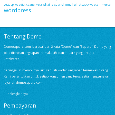
what is cpanel email
whatsapp
vestacp
webdisk cpanel vista
woocommerce
wordpress
Tentang Domo
Domosquare.com, berasal dari 2 kata "Domo" dan "Square". Domo yang
bisa diartikan ungkapan terimakasih, dan square yang berupa
kotak/area.
Sehingga DS mempunyai arti sebuah wadah ungkapan terimakasih yang
Kami peruntukkan untuk setiap konsumen yang terus setia menggunakan
layanan domosquare.com.
— Selengkapnya
Pembayaran