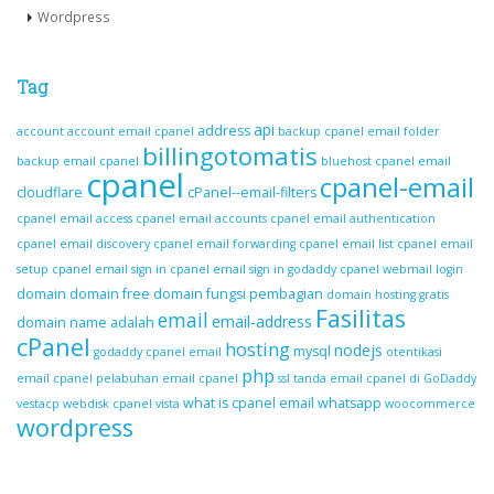
Wordpress
Tag
api
address
account
account email cpanel
backup cpanel email folder
billingotomatis
backup email cpanel
bluehost cpanel email
cpanel
cpanel-email
cloudflare
cPanel--email-filters
cpanel email access
cpanel email accounts
cpanel email authentication
cpanel email discovery
cpanel email forwarding
cpanel email list
cpanel email
setup
cpanel email sign in
cpanel email sign in godaddy
cpanel webmail login
domain
domain free
domain fungsi pembagian
domain hosting gratis
Fasilitas
email
email-address
domain name adalah
cPanel
hosting
nodejs
mysql
godaddy cpanel email
otentikasi
php
email cpanel
pelabuhan email cpanel
ssl
tanda email cpanel di GoDaddy
what is cpanel email
whatsapp
vestacp
webdisk cpanel vista
woocommerce
wordpress