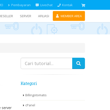
MO
Pembayaran
Livechat
Kontak
RESELLER
SERVER
AFILIASI
MEMBER AREA
Kategori
Billingotomatis
cPanel
e server