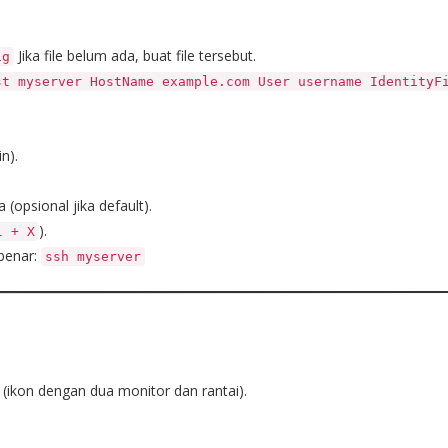
Jika file belum ada, buat file tersebut.
ig
st myserver HostName example.com User username IdentityF
n).
a (opsional jika default).
).
l + X
 benar:
ssh myserver
i (ikon dengan dua monitor dan rantai).