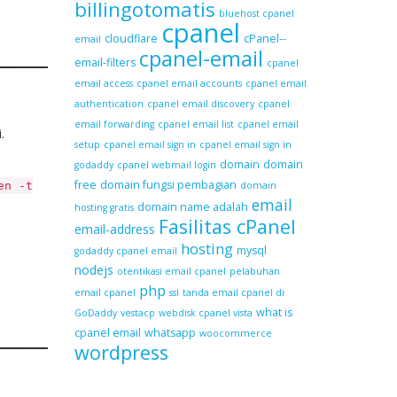
billingotomatis
bluehost cpanel
cpanel
cloudflare
cPanel--
email
cpanel-email
email-filters
cpanel
email access
cpanel email accounts
cpanel email
authentication
cpanel email discovery
cpanel
email forwarding
cpanel email list
cpanel email
.
setup
cpanel email sign in
cpanel email sign in
domain
domain
godaddy
cpanel webmail login
free
domain fungsi pembagian
en -t
domain
email
domain name adalah
hosting gratis
Fasilitas cPanel
email-address
hosting
mysql
godaddy cpanel email
nodejs
otentikasi email cpanel
pelabuhan
php
email cpanel
ssl
tanda email cpanel di
what is
GoDaddy
vestacp
webdisk cpanel vista
cpanel email
whatsapp
woocommerce
wordpress