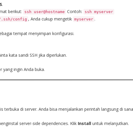
S
.
mat berikut:
Contoh:
ssh user@hostname
ssh myserver
, Anda cukup mengetik
.
/.ssh/config
myserver
ebagai tempat menyimpan konfigurasi.
.
a kata sandi SSH jika diperlukan.
er yang ingin Anda buka.
s terbuka di server. Anda bisa menjalankan perintah langsung di sana
ginstal server-side dependencies. Klik
Install
untuk melanjutkan.