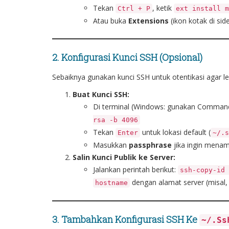
Tekan
, ketik
Ctrl + P
ext install m
Atau buka
Extensions
(ikon kotak di side
2. Konfigurasi Kunci SSH (Opsional)
Sebaiknya gunakan kunci SSH untuk otentikasi agar l
Buat Kunci SSH:
Di terminal (Windows: gunakan Command 
rsa -b 4096
Tekan
untuk lokasi default (
Enter
~/.s
Masukkan
passphrase
jika ingin menam
Salin Kunci Publik ke Server:
Jalankan perintah berikut:
ssh-copy-id 
dengan alamat server (misal
hostname
3. Tambahkan Konfigurasi SSH Ke
~/.ss