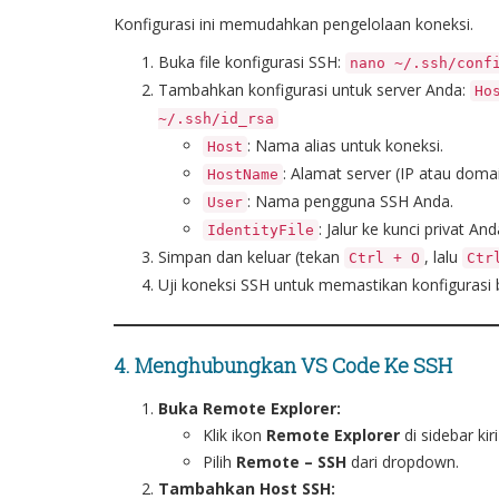
Konfigurasi ini memudahkan pengelolaan koneksi.
Buka file konfigurasi SSH:
nano ~/.ssh/conf
Tambahkan konfigurasi untuk server Anda:
Ho
~/.ssh/id_rsa
: Nama alias untuk koneksi.
Host
: Alamat server (IP atau domai
HostName
: Nama pengguna SSH Anda.
User
: Jalur ke kunci privat And
IdentityFile
Simpan dan keluar (tekan
, lalu
Ctrl + O
Ctr
Uji koneksi SSH untuk memastikan konfigurasi
4. Menghubungkan VS Code Ke SSH
Buka Remote Explorer:
Klik ikon
Remote Explorer
di sidebar kir
Pilih
Remote – SSH
dari dropdown.
Tambahkan Host SSH: