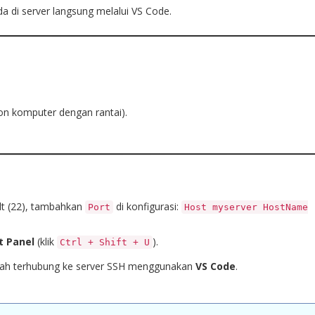
a di server langsung melalui VS Code.
kon komputer dengan rantai).
lt (22), tambahkan
di konfigurasi:
Port
Host myserver HostName
t Panel
(klik
).
Ctrl + Shift + U
dah terhubung ke server SSH menggunakan
VS Code
.