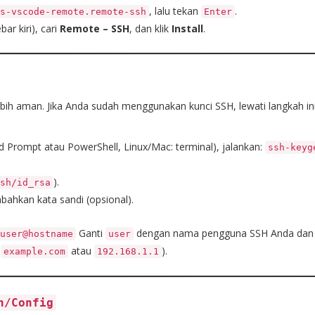
, lalu tekan
.
s-vscode-remote.remote-ssh
Enter
bar kiri), cari
Remote – SSH
, dan klik
Install
.
ebih aman. Jika Anda sudah menggunakan kunci SSH, lewati langkah ini
Prompt atau PowerShell, Linux/Mac: terminal), jalankan:
ssh-keyg
).
sh/id_rsa
bahkan kata sandi (opsional).
Ganti
dengan nama pengguna SSH Anda dan
user@hostname
user
,
atau
).
example.com
192.168.1.1
h/config