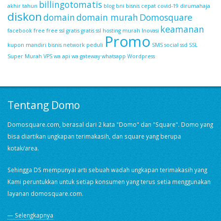
billingotomatis
akhir tahun
blog
bni bisnis
cepat
covid-19
dirumahaja
diskon
domain
domain murah
Domosquare
keamanan
facebook
free
free ssl
gratis
gratis ssl
hosting murah
Inovasi
Promo
kupon
mandiri bisnis
network
peduli
SMS
social
ssd
SSL
Super Murah
VPS
wa api
wa gateway
whatsapp
Wordpress
Tentang Domo
Domosquare.com, berasal dari 2 kata "Domo" dan "Square". Domo yang
bisa diartikan ungkapan terimakasih, dan square yang berupa
kotak/area.
Sehingga DS mempunyai arti sebuah wadah ungkapan terimakasih yang
Kami peruntukkan untuk setiap konsumen yang terus setia menggunakan
layanan domosquare.com.
— Selengkapnya