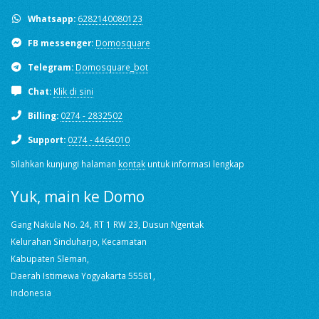
Whatsapp:
6282140080123
FB messenger:
Domosquare
Telegram:
Domosquare_bot
Chat:
Klik di sini
Billing:
0274 - 2832502
Support:
0274 - 4464010
Silahkan kunjungi halaman
kontak
untuk informasi lengkap
Yuk, main ke Domo
Gang Nakula No. 24, RT 1 RW 23, Dusun Ngentak
Kelurahan Sinduharjo, Kecamatan
Kabupaten Sleman,
Daerah Istimewa Yogyakarta 55581,
Indonesia