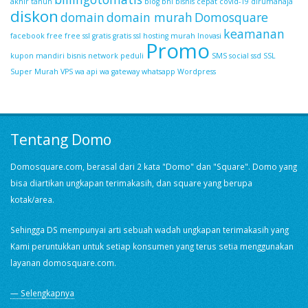
akhir tahun
blog
bni bisnis
cepat
covid-19
dirumahaja
diskon
domain
domain murah
Domosquare
keamanan
facebook
free
free ssl
gratis
gratis ssl
hosting murah
Inovasi
Promo
kupon
mandiri bisnis
network
peduli
SMS
social
ssd
SSL
Super Murah
VPS
wa api
wa gateway
whatsapp
Wordpress
Tentang Domo
Domosquare.com, berasal dari 2 kata "Domo" dan "Square". Domo yang
bisa diartikan ungkapan terimakasih, dan square yang berupa
kotak/area.
Sehingga DS mempunyai arti sebuah wadah ungkapan terimakasih yang
Kami peruntukkan untuk setiap konsumen yang terus setia menggunakan
layanan domosquare.com.
— Selengkapnya