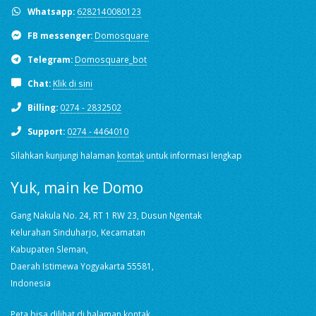
Whatsapp:
6282140080123
FB messenger:
Domosquare
Telegram:
Domosquare_bot
Chat:
Klik di sini
Billing:
0274 - 2832502
Support:
0274 - 4464010
Silahkan kunjungi halaman
kontak
untuk informasi lengkap
Yuk, main ke Domo
Gang Nakula No. 24, RT 1 RW 23, Dusun Ngentak
Kelurahan Sinduharjo, Kecamatan
Kabupaten Sleman,
Daerah Istimewa Yogyakarta 55581,
Indonesia
Peta bisa dilihat di
halaman kontak